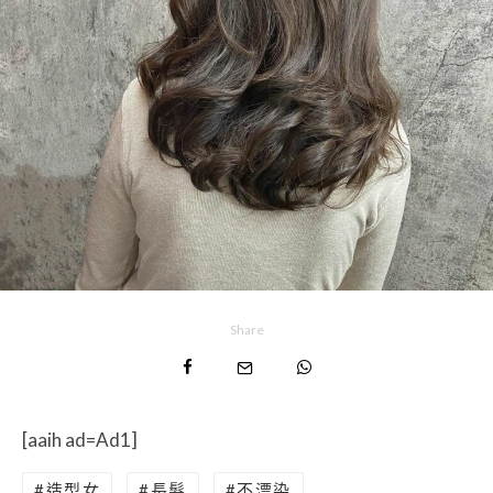
Share
[aaih ad=Ad1]
造型女
長髮
不漂染