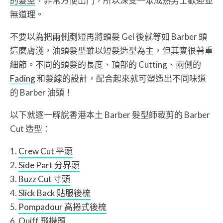
的髮型
，非常方便出門，所以深受一眾成熟男士歡迎並
無道理。
不要以為把兩側剷短再將頭髮 Gel 後就等如 Barber 頭
這麼膚淺，油頭髮型雖以短髮造型為主，但其實很著重
細節。不同的頭髮的長度、頂部的 Cutting、兩側的
Fading
和髮線的設計，配合起來就可塑造出不同味道
的 Barber 油頭！
以下就逐一解說香港本土 Barber 髮型師裁剪的 Barber
Cut 造型：
Crew Cut 平頭
Side Part 分界頭
Buzz Cut 寸頭
Slick Back 貼服後梳
Pompadour 高捲式後梳
Quiff 飛機頭