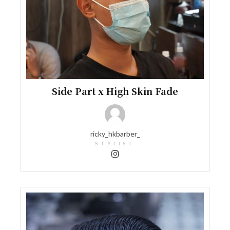
Side Part x High Skin Fade
ricky_hkbarber_
STYLIST