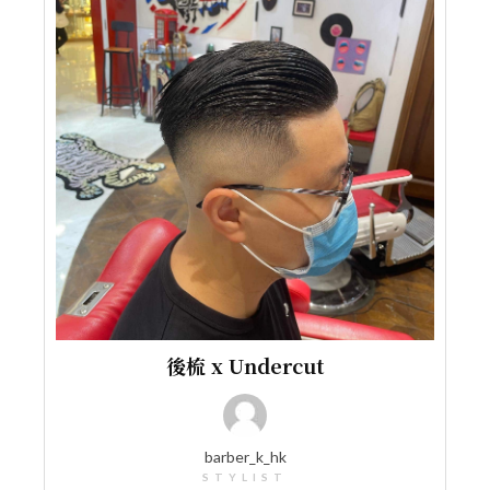
後梳 x Undercut
barber_k_hk
STYLIST