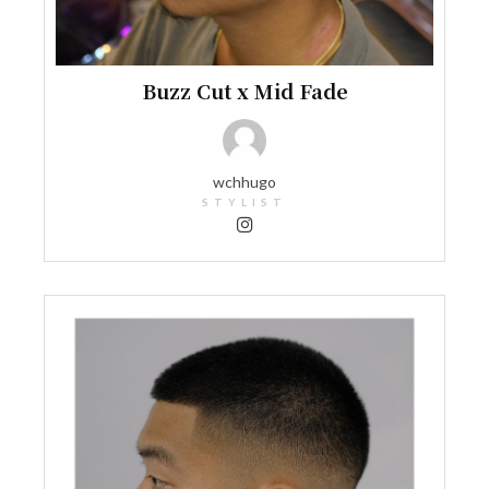
Buzz Cut x Mid Fade
wchhugo
STYLIST