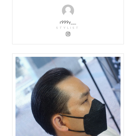
r999y___
STYLIST