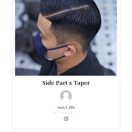
Side Part x Taper
wax.t_life
STYLIST