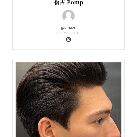
復古 Pomp
gaahaze
STYLIST