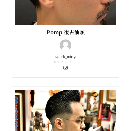
Pomp 復古油頭
spark_ming
STYLIST