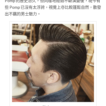
Pomp 的歷史悠久，但同樣地經過不斷演變後，現今有
些 Pomp 已沒有太浮誇，視覺上亦比較蓬鬆自然，散發
出不羈的男士魅力。