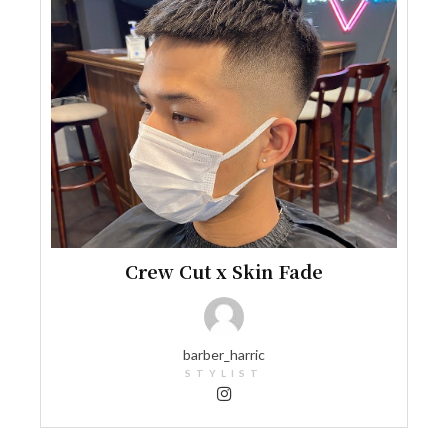
Crew Cut x Skin Fade
barber_harric
STYLIST