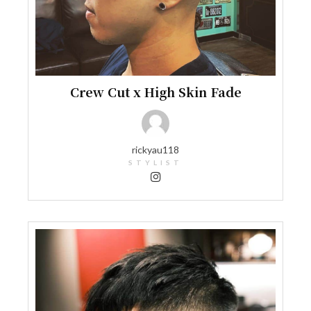
Crew Cut x High Skin Fade
rickyau118
STYLIST