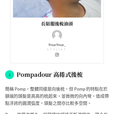
長貼服後梳油頭
9mar9mar_
STYLIST
Pompadour 高捲式後梳
簡稱 Pomp，整體同樣是向後梳，但 Pomp 的特點在於
額端的頭髮是高高的梳起來，並微微的向內彎，造成帶
點浮誇的圓潤弧度，頭髮之間亦比較多空間。