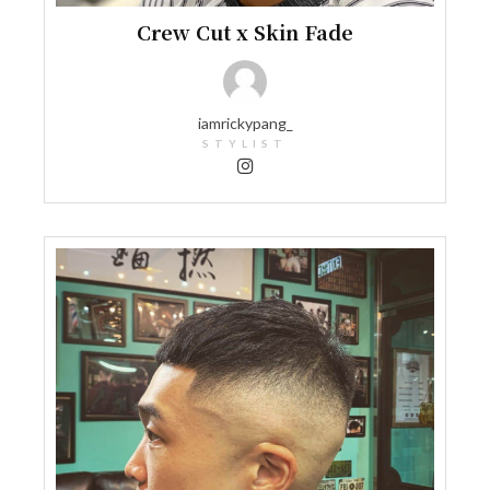
Crew Cut x Skin Fade
iamrickypang_
STYLIST