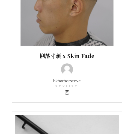
俐落寸頭 x Skin Fade
hkbarbersteve
STYLIST