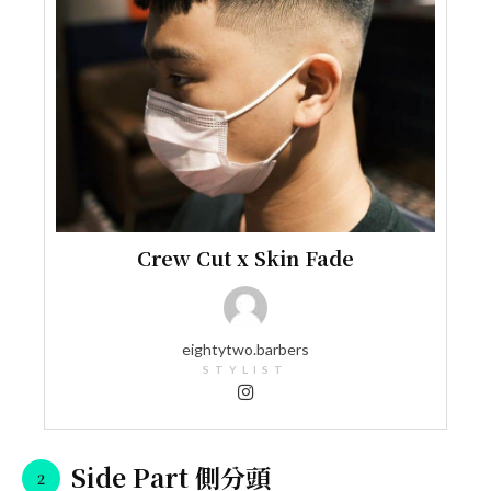
Crew Cut x Skin Fade
eightytwo.barbers
STYLIST
Side Part 側分頭