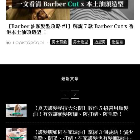
【Barber 油頭髮型攻略 #1】解說 7 款 Barber Cut x 香
港本土油頭造型 ！
·
男士剪髮
男士造型
造型男
造型誌
LOOKFORCOOL
最新文章
【夏天護髮秘技大公開】教你 5 招善用順髮
油！有效讓頭髮防曬、防打結、防毛躁！
【護髮膜如同在家焗油】掌握 3 個要訣！減少
毛躁、開叉、打結，在家護髮也有髮廊焗油效