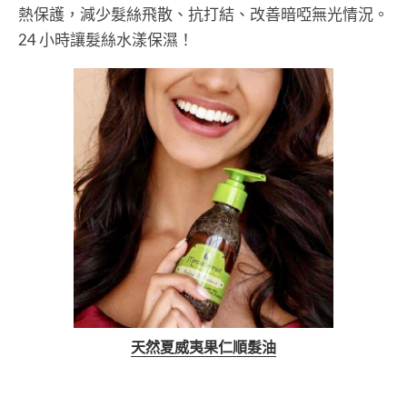
熱保護，減少髮絲飛散、抗打結、改善暗啞無光情況。
24 小時讓髮絲水漾保濕！
天然夏威夷果仁順髮油