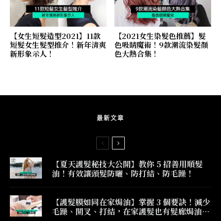
【女生短髮造型2021】11款
【2021女生染髮色推薦】髮
短髮女生髮型推介！新年清爽
色吸睛魔術！9款潮流染髮顏
新形象示人！
色大熱合集！
最新文章
【夏天護髮秘技大公開】教你 5 招善用順髮
油！有效讓頭髮防曬、防打結、防毛躁！
【護髮膜如同在家焗油】掌握 3 個要訣！減少
毛躁、開叉、打結，在家護髮也有髮廊焗油效
果！