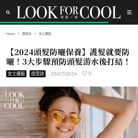
Home
造型女
女士護髮
【2024頭髮防曬保養】護髮就要防
曬！3大步驟預防頭髮游水後打結！
0
·
29/07/2024
·
女士護髮
造型誌