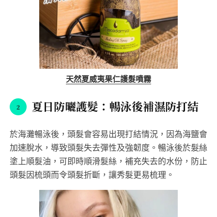
天然夏威夷果仁護髮噴霧
夏日防曬護髮：暢泳後補濕防打結
於海灘暢泳後，頭髮會容易出現打結情況，因為海鹽會
加速脫水，導致頭髮失去彈性及強韌度。暢泳後於髮絲
塗上順髮油，可即時順滑髮絲，補充失去的水份，防止
頭髮因梳頭而令頭髮折斷，讓秀髮更易梳理。