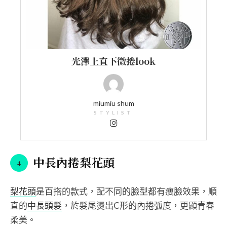
光澤上直下微捲look
miumiu shum
STYLIST
中長內捲梨花頭
梨花頭
是百搭的款式，配不同的臉型都有瘦臉效果，順
直的
中長頭髮
，於髮尾燙出C形的內捲弧度，更顯青春
柔美。