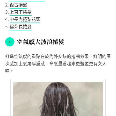
復古捲髮
上直下捲髮
中長內捲梨花頭
雲朵長捲髮
空氣感大波浪捲髮
打造空氣感的重點在於內外交錯的捲曲效果，鮮明的層
次感加上髮尾厚重感，令髮量看起來更豐盈更有女人
味。