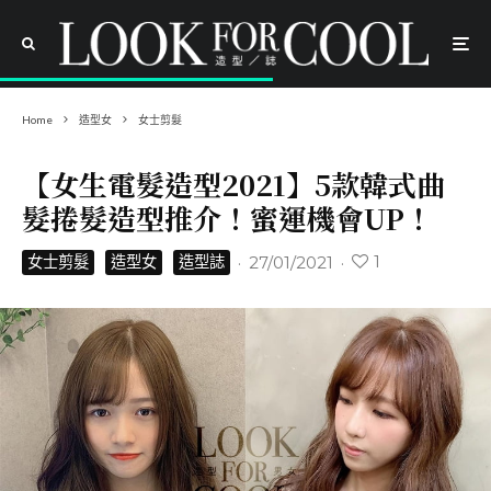
Home
造型女
女士剪髮
【女生電髮造型2021】5款韓式曲
髮捲髮造型推介！蜜運機會UP！
1
·
27/01/2021
·
女士剪髮
造型女
造型誌