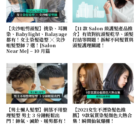
【尖沙咀剪頭髮】挑染、耳圈
【11 款 Salon 級護髮產品推
染、Babylight、Balayage
介】有效對抗頭髮乾旱、頭髮
都有！女士染髮造型 ╳ 尖沙
打結等問題！拆解不同髮質與
咀髮型師 7 選！[Salon
頭髮護理關鍵！
Near Me] – 10 月篇
【男士懶人髮型】俐落不用整
【2021女生不漂染髮色推
理髮型 男士 3 分鐘輕鬆出
薦】9款氣質染髮顏色大熱合
門！帥氣、減齡、暖男都有！
集！瞬間仙氣爆棚！