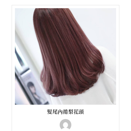
髮尾內捲梨花頭