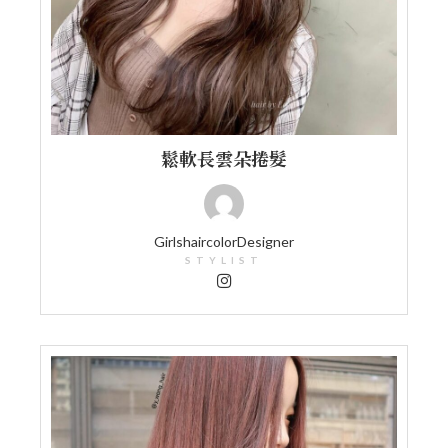
鬆軟長雲朵捲髮
GirlshaircolorDesigner
STYLIST