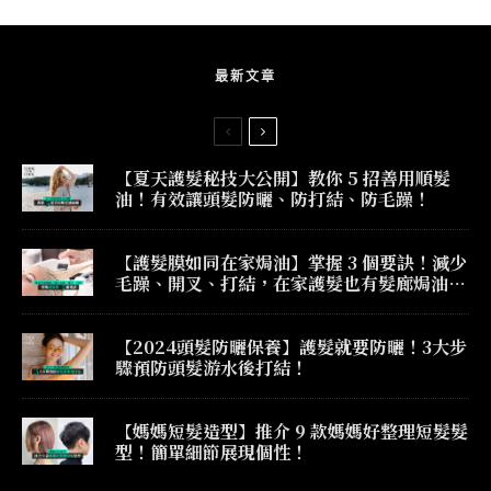
最新文章
【夏天護髮秘技大公開】教你 5 招善用順髮
油！有效讓頭髮防曬、防打結、防毛躁！
【護髮膜如同在家焗油】掌握 3 個要訣！減少
毛躁、開叉、打結，在家護髮也有髮廊焗油效
果！
【2024頭髮防曬保養】護髮就要防曬！3大步
驟預防頭髮游水後打結！
【媽媽短髮造型】推介 9 款媽媽好整理短髮髮
型！簡單細節展現個性！