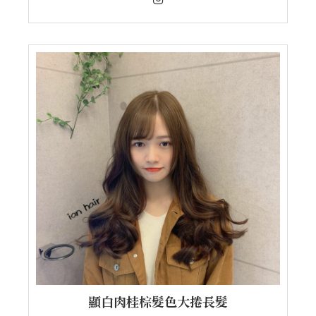
顯白肉桂棕髮色大捲長髮