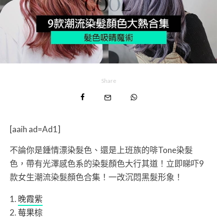
Share
[aaih ad=Ad1]
不論你是鍾情漂染髮色、還是上班族的啡Tone染髮
色，帶有光澤感色系的染髮顏色大行其道！立即睇吓9
款女生潮流染髮顏色合集！一改沉悶黑髮形象！
晚霞紫
莓果棕