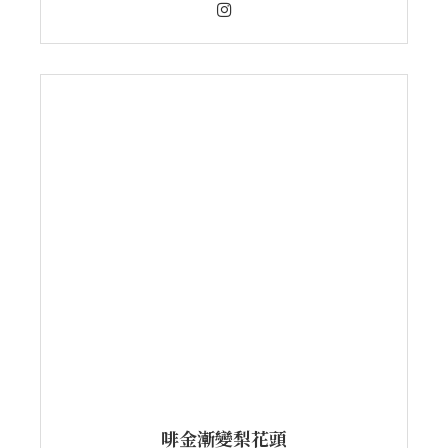
啡金漸變梨花頭