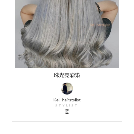
珠光亮彩染
Kel._hairstylist
STYLIST