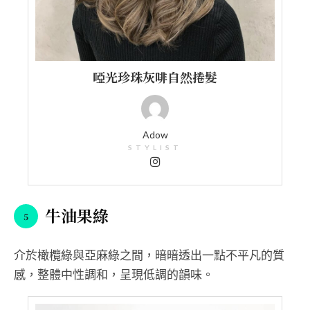
啞光珍珠灰啡自然捲髮
Adow
STYLIST
牛油果綠
介於橄欖綠與亞麻綠之間，暗暗透出一點不平凡的質
感，整體中性調和，呈現低調的韻味。