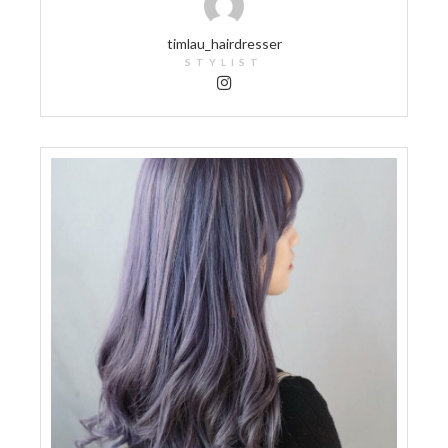
timlau_hairdresser
STYLIST