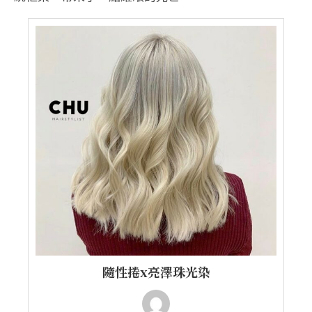
隨性捲x亮澤珠光染