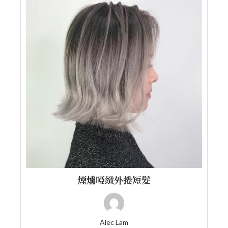
煙燻啞緻外捲短髮
Alec Lam