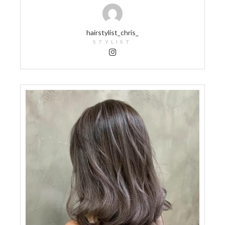
hairstylist_chris_
STYLIST