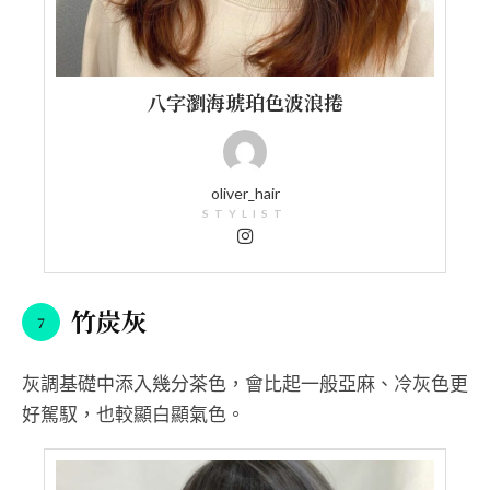
八字瀏海琥珀色波浪捲
oliver_hair
STYLIST
竹炭灰
灰調基礎中添入幾分茶色，會比起一般亞麻、冷灰色更
好駕馭，也較顯白顯氣色。