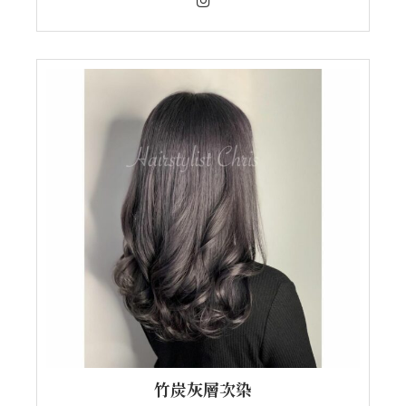
竹炭灰層次染