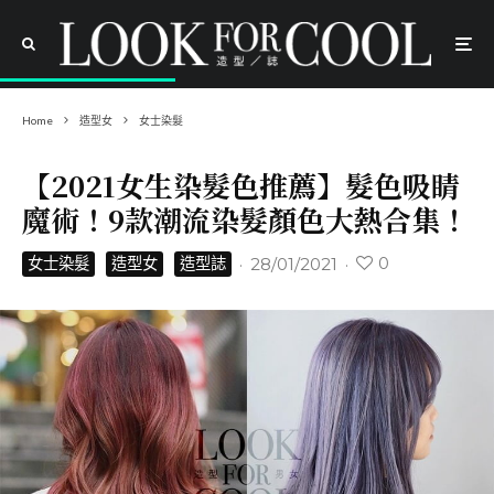
Home
造型女
女士染髮
【2021女生染髮色推薦】髮色吸睛
魔術！9款潮流染髮顏色大熱合集！
0
·
28/01/2021
·
女士染髮
造型女
造型誌