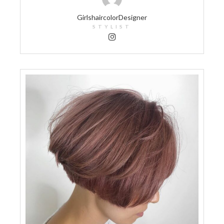
GirlshaircolorDesigner
STYLIST