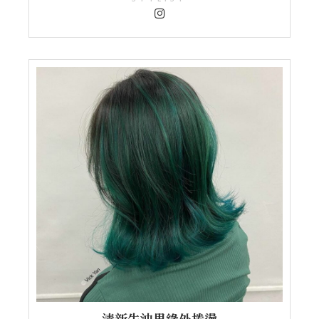
清新牛油果綠外捲燙