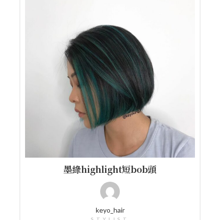
墨綠highlight短bob頭
keyo_hair
STYLIST