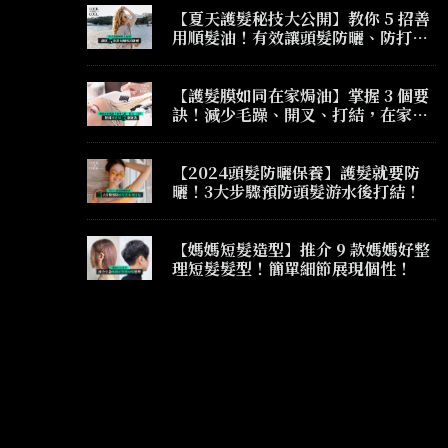
【夏天護髮秘技大公開】教你 5 招善
用順髮油！有效讓頭髮防曬、防打
結、防毛躁！
【護髮膜如同在家焗油】掌握 3 個要
訣！減少毛躁、開叉、打結，在家護
髮也有髮廊焗油效果！
【2024頭髮防曬保養】護髮就要防
曬！3大步驟預防頭髮游水後打結！
【媽媽短髮造型】推介 9 款媽媽好整
理短髮髮型！簡單細節展現個性！