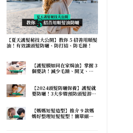
【夏天護髮秘技大公開】教你 5 招善用順髮
油！有效讓頭髮防曬、防打結、防毛躁！
【護髮膜如同在家焗油】掌握 3
個要訣！減少毛躁、開叉、打
結，在家護髮也有髮廊焗油效
果！
【2024頭髮防曬保養】護髮就
要防曬！3大步驟預防頭髮游水
後打結！
【媽媽短髮造型】推介 9 款媽
媽好整理短髮髮型！簡單細節
展現個性！