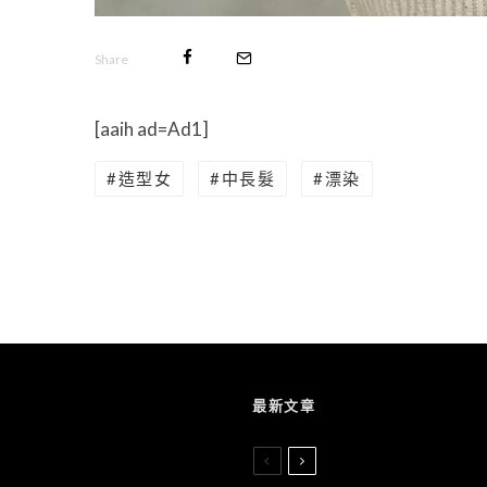
Share
[aaih ad=Ad1]
造型女
中長髮
漂染
最新文章