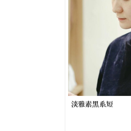
淡雅素黑系短