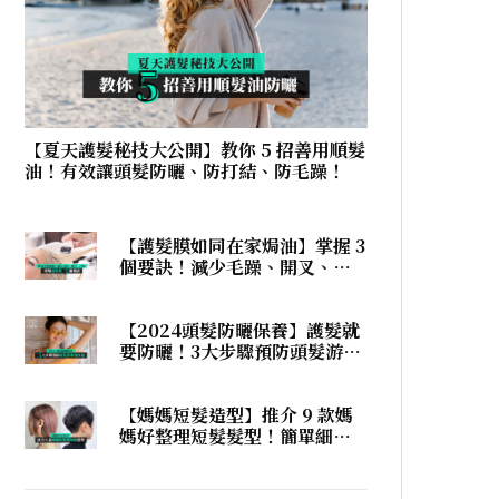
【夏天護髮秘技大公開】教你 5 招善用順髮
油！有效讓頭髮防曬、防打結、防毛躁！
【護髮膜如同在家焗油】掌握 3
個要訣！減少毛躁、開叉、打
結，在家護髮也有髮廊焗油效
果！
【2024頭髮防曬保養】護髮就
要防曬！3大步驟預防頭髮游水
後打結！
【媽媽短髮造型】推介 9 款媽
媽好整理短髮髮型！簡單細節
展現個性！