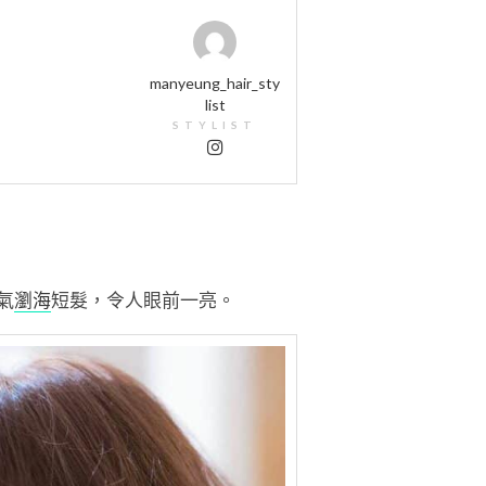
manyeung_hair_sty
list
STYLIST
氣
瀏海
短髮，令人眼前一亮。