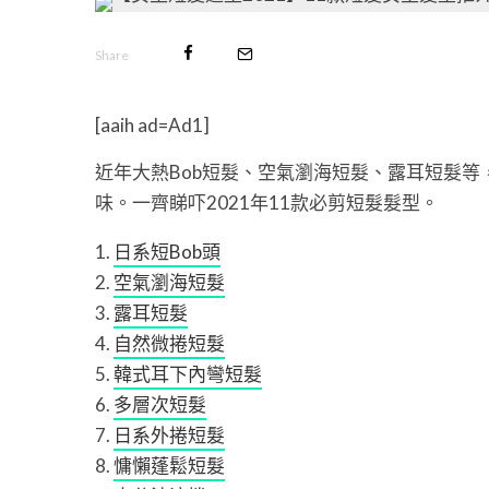
Share
[aaih ad=Ad1]
近年大熱Bob短髮、空氣瀏海短髮、露耳短髮
味。一齊睇吓2021年11款必剪短髮髮型。
日系短Bob頭
空氣瀏海短髮
露耳短髮
自然微捲短髮
韓式耳下內彎短髮
多層次短髮
日系外捲短髮
慵懶蓬鬆短髮