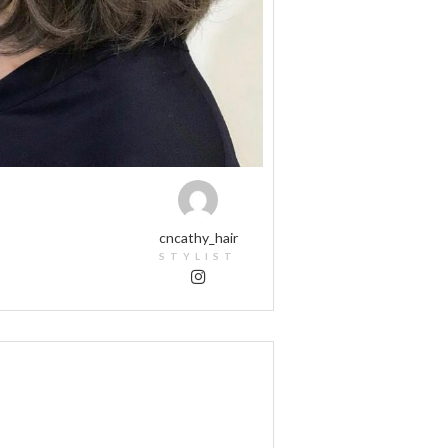
cncathy_hair
STYLIST