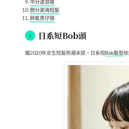
中分波浪捲
側分瀏海短髮
帥氣男仔頭
日系短Bob頭
繼2020年女生短髮熱潮未退，日系短
Bob髮型
依