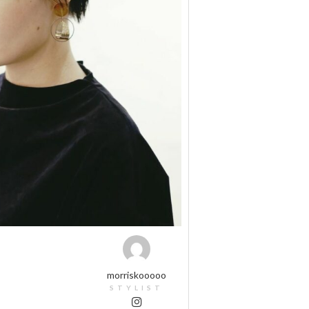
morriskooooo
STYLIST