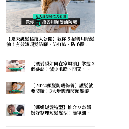
【夏天護髮秘技大公開】教你 5 招善用順髮
油！有效讓頭髮防曬、防打結、防毛躁！
【護髮膜如同在家焗油】掌握 3
個要訣！減少毛躁、開叉、打
結，在家護髮也有髮廊焗油效
果！
【2024頭髮防曬保養】護髮就
要防曬！3大步驟預防頭髮游水
後打結！
【媽媽短髮造型】推介 9 款媽
媽好整理短髮髮型！簡單細節
展現個性！