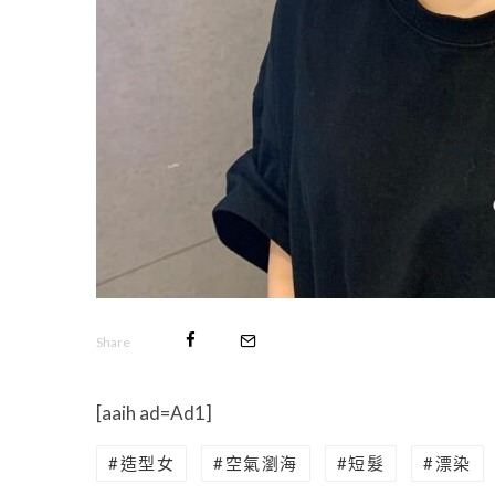
Share
[aaih ad=Ad1]
造型女
空氣瀏海
短髮
漂染