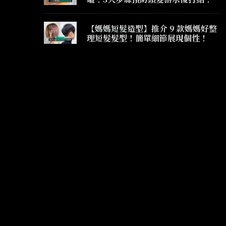
【媽媽短髮造型】推介 9 款媽媽好整
理短髮髮型！簡單細節展現個性！