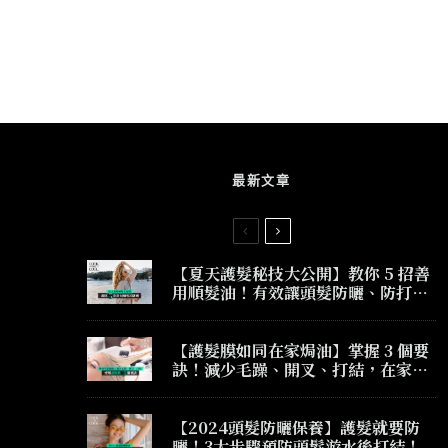
最新文章
【夏天護髮秘技大公開】教你 5 招善
用順髮油！有效讓頭髮防曬、防打
結、防毛躁！
【護髮膜如同在家焗油】掌握 3 個要
訣！減少毛躁、開叉、打結，在家護
髮也有髮廊焗油效果！
【2024頭髮防曬保養】護髮就要防
曬！3大步驟預防頭髮游水後打結！