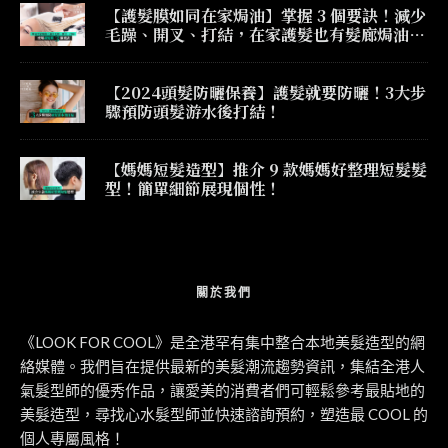
【護髮膜如同在家焗油】掌握 3 個要訣！減少
毛躁、開叉、打結，在家護髮也有髮廊焗油效
果！
【2024頭髮防曬保養】護髮就要防曬！3大步
驟預防頭髮游水後打結！
【媽媽短髮造型】推介 9 款媽媽好整理短髮髮
型！簡單細節展現個性！
關於我們
《LOOK FOR COOL》是全港罕有集中整合本地美髮造型的網
絡媒體。我們旨在提供最新的美髮潮流趨勢資訊，集結全港人
氣髮型師的優秀作品，讓愛美的消費者們可輕鬆參考最貼地的
美髮造型，尋找心水髮型師並快速諮詢預約，塑造最 COOL 的
個人專屬風格！