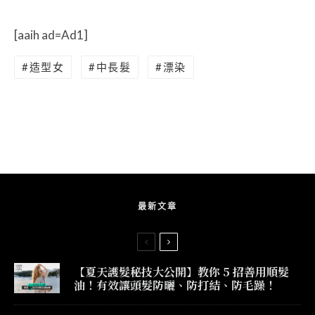
[aaih ad=Ad1]
造型女
中長髮
漂染
最新文章
【夏天護髮秘技大公開】教你 5 招善用順髮
油！有效讓頭髮防曬、防打結、防毛躁！