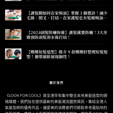
【護髮膜如同在家焗油】掌握 3 個要訣！減少
毛躁、開叉、打結，在家護髮也有髮廊焗油效
果！
【2024頭髮防曬保養】護髮就要防曬！3大步
驟預防頭髮游水後打結！
【媽媽短髮造型】推介 9 款媽媽好整理短髮髮
型！簡單細節展現個性！
關於我們
《LOOK FOR COOL》是全港罕有集中整合本地美髮造型的網
絡媒體。我們旨在提供最新的美髮潮流趨勢資訊，集結全港人
氣髮型師的優秀作品，讓愛美的消費者們可輕鬆參考最貼地的