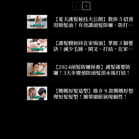
【夏天護髮秘技大公開】教你 5 招善
用順髮油！有效讓頭髮防曬、防打
結、防毛躁！
【護髮膜如同在家焗油】掌握 3 個要
訣！減少毛躁、開叉、打結，在家護
髮也有髮廊焗油效果！
【2024頭髮防曬保養】護髮就要防
曬！3大步驟預防頭髮游水後打結！
【媽媽短髮造型】推介 9 款媽媽好整
理短髮髮型！簡單細節展現個性！