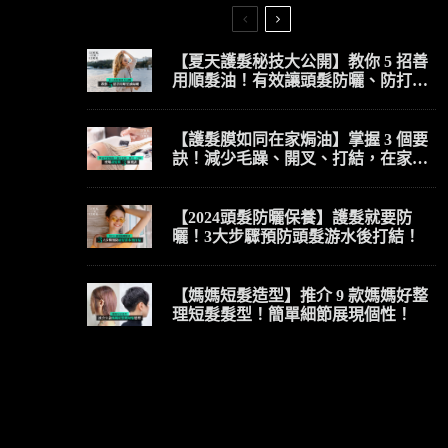
【夏天護髮秘技大公開】教你 5 招善
用順髮油！有效讓頭髮防曬、防打
結、防毛躁！
【護髮膜如同在家焗油】掌握 3 個要
訣！減少毛躁、開叉、打結，在家護
髮也有髮廊焗油效果！
【2024頭髮防曬保養】護髮就要防
曬！3大步驟預防頭髮游水後打結！
【媽媽短髮造型】推介 9 款媽媽好整
理短髮髮型！簡單細節展現個性！