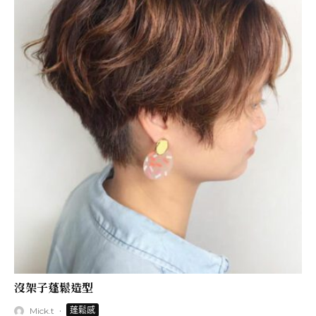
沒架子蓬鬆造型
·
蓬鬆感
Mick.t