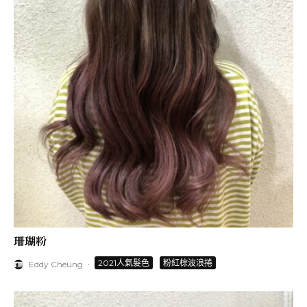
珊瑚粉
·
2021人氣髮色
粉紅棕波浪捲
Eddy Cheung