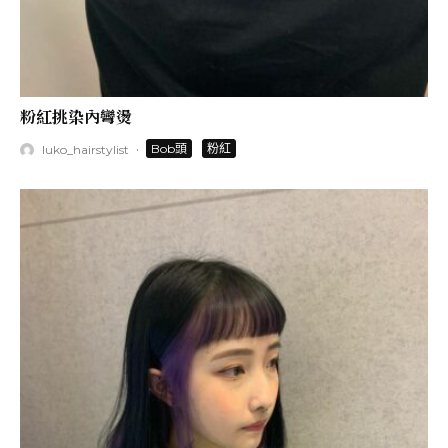
粉紅挑染內彎燙
·
Bob頭
粉紅
luko_hairstylist