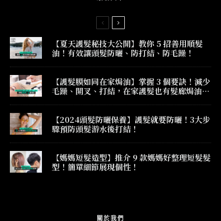
【夏天護髮秘技大公開】教你 5 招善用順髮
油！有效讓頭髮防曬、防打結、防毛躁！
【護髮膜如同在家焗油】掌握 3 個要訣！減少
毛躁、開叉、打結，在家護髮也有髮廊焗油效
果！
【2024頭髮防曬保養】護髮就要防曬！3大步
驟預防頭髮游水後打結！
【媽媽短髮造型】推介 9 款媽媽好整理短髮髮
型！簡單細節展現個性！
關於我們