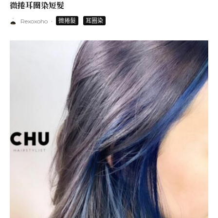
微捲耳圈染短髮
·
微捲髮
耳圈染
Rexoxoho