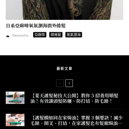
日系亞麻啡氧氣瀏海微外捲髮
·
亞麻啡
微捲髮
氧氣瀏海
Rexoxoho
最新文章
【夏天護髮秘技大公開】教你 5 招善用順髮
油！有效讓頭髮防曬、防打結、防毛躁！
【護髮膜如同在家焗油】掌握 3 個要訣！減少
毛躁、開叉、打結，在家護髮也有髮廊焗油效
果！