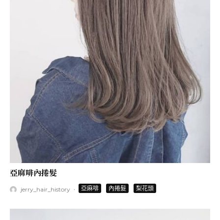
亞麻啡內捲髮
·
亞麻啡
內捲髮
梨花頭
jerry_hair_history