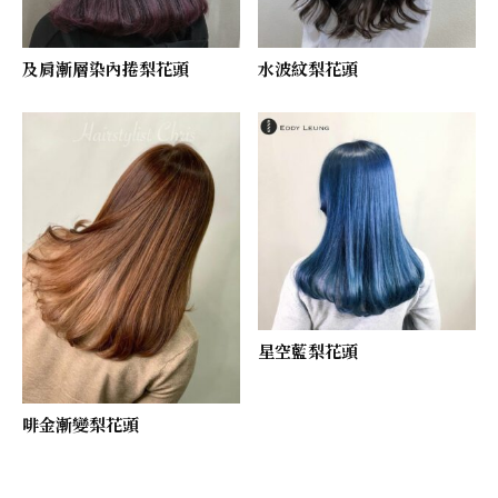
及肩漸層染內捲梨花頭
水波紋梨花頭
星空藍梨花頭
啡金漸變梨花頭