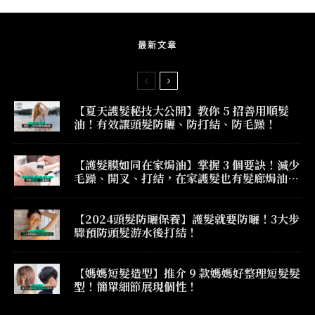
最新文章
【夏天護髮秘技大公開】教你 5 招善用順髮
油！有效讓頭髮防曬、防打結、防毛躁！
【護髮膜如同在家焗油】掌握 3 個要訣！減少
毛躁、開叉、打結，在家護髮也有髮廊焗油效
果！
【2024頭髮防曬保養】護髮就要防曬！3大步
驟預防頭髮游水後打結！
【媽媽短髮造型】推介 9 款媽媽好整理短髮髮
型！簡單細節展現個性！