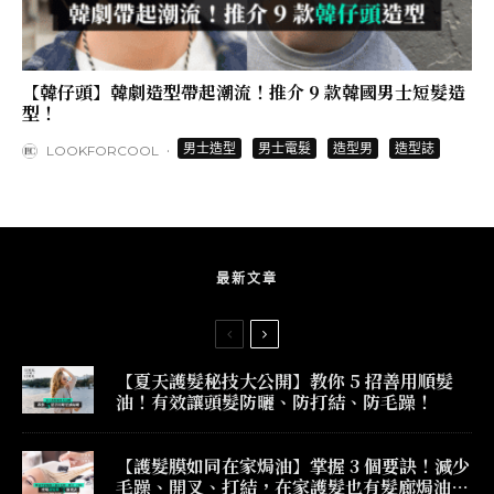
【韓仔頭】韓劇造型帶起潮流！推介 9 款韓國男士短髮造
型！
·
男士造型
男士電髮
造型男
造型誌
LOOKFORCOOL
最新文章
【夏天護髮秘技大公開】教你 5 招善用順髮
油！有效讓頭髮防曬、防打結、防毛躁！
【護髮膜如同在家焗油】掌握 3 個要訣！減少
毛躁、開叉、打結，在家護髮也有髮廊焗油效