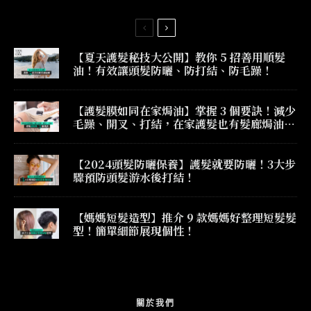
【夏天護髮秘技大公開】教你 5 招善用順髮
油！有效讓頭髮防曬、防打結、防毛躁！
【護髮膜如同在家焗油】掌握 3 個要訣！減少
毛躁、開叉、打結，在家護髮也有髮廊焗油效
果！
【2024頭髮防曬保養】護髮就要防曬！3大步
驟預防頭髮游水後打結！
【媽媽短髮造型】推介 9 款媽媽好整理短髮髮
型！簡單細節展現個性！
關於我們