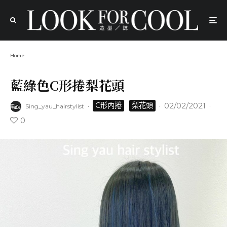
Home
藍綠色C形捲梨花頭
·
·
02/02/2021
·
C形內捲
梨花頭
Sing_yau_hairstylist
0