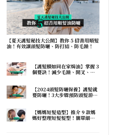
【夏天護髮秘技大公開】教你 5 招善用順髮
油！有效讓頭髮防曬、防打結、防毛躁！
【護髮膜如同在家焗油】掌握 3
個要訣！減少毛躁、開叉、打
結，在家護髮也有髮廊焗油效
果！
【2024頭髮防曬保養】護髮就
要防曬！3大步驟預防頭髮游水
後打結！
【媽媽短髮造型】推介 9 款媽
媽好整理短髮髮型！簡單細節
展現個性！