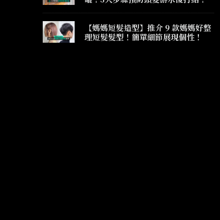
【媽媽短髮造型】推介 9 款媽媽好整
理短髮髮型！簡單細節展現個性！