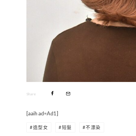
Share
[aaih ad=Ad1]
造型女
短髮
不漂染