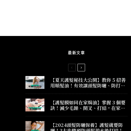
最新文章
【夏天護髮秘技大公開】教你 5 招善
用順髮油！有效讓頭髮防曬、防打
結、防毛躁！
【護髮膜如同在家焗油】掌握 3 個要
訣！減少毛躁、開叉、打結，在家護
髮也有髮廊焗油效果！
【2024頭髮防曬保養】護髮就要防
曬！3大步驟預防頭髮游水後打結！