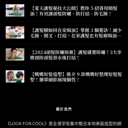
【夏天護髮秘技大公開】教你 5 招善用順髮
油！有效讓頭髮防曬、防打結、防毛躁！
【護髮膜如同在家焗油】掌握 3 個要訣！減少
毛躁、開叉、打結，在家護髮也有髮廊焗油效
果！
【2024頭髮防曬保養】護髮就要防曬！3大步
驟預防頭髮游水後打結！
【媽媽短髮造型】推介 9 款媽媽好整理短髮髮
型！簡單細節展現個性！
關於我們
《LOOK FOR COOL》是全港罕有集中整合本地美髮造型的網