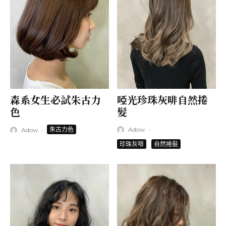
森系女生必試朱古力
啞光珍珠灰啡自然捲
色
髮
·
·
朱古力色
Adow
Adow
珍珠灰啡
自然捲髮