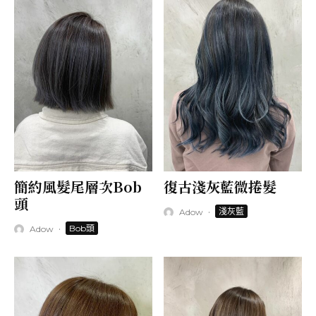
簡約風髮尾層次Bob
復古淺灰藍微捲髮
頭
·
淺灰藍
Adow
·
Bob頭
Adow