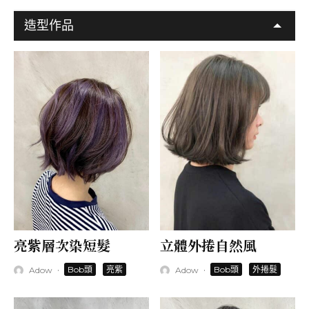
造型作品
亮紫層次染短髮
立體外捲自然風
·
·
Bob頭
亮紫
Bob頭
外捲髮
Adow
Adow