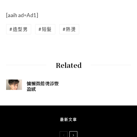
[aaih ad=Ad1]
造型男
短髮
熱燙
Related
慵懶微捲燙添豐
盈感
最新文章