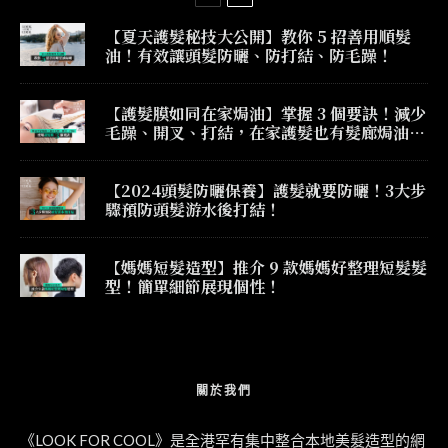
【夏天護髮秘技大公開】教你 5 招善用順髮
油！有效讓頭髮防曬、防打結、防毛躁！
【護髮膜如同在家焗油】掌握 3 個要訣！減少
毛躁、開叉、打結，在家護髮也有髮廊焗油效
果！
【2024頭髮防曬保養】護髮就要防曬！3大步
驟預防頭髮游水後打結！
【媽媽短髮造型】推介 9 款媽媽好整理短髮髮
型！簡單細節展現個性！
關於我們
《LOOK FOR COOL》是全港罕有集中整合本地美髮造型的網