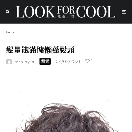
Home
髮量飽滿慵懶蓬鬆頭
1
·
·
04/02/2021
·
慵懶
man_styilst