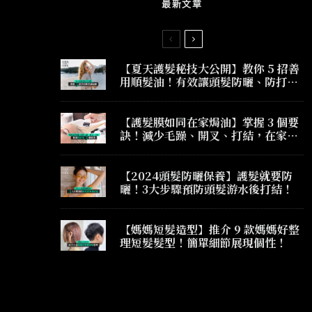
最新文章
【夏天護髮秘技大公開】教你 5 招善
用順髮油！有效讓頭髮防曬、防打
結、防毛躁！
【護髮膜如同在家焗油】掌握 3 個要
訣！減少毛躁、開叉、打結，在家護
髮也有髮廊焗油效果！
【2024頭髮防曬保養】護髮就要防
曬！3大步驟預防頭髮游水後打結！
【媽媽短髮造型】推介 9 款媽媽好整
理短髮髮型！簡單細節展現個性！