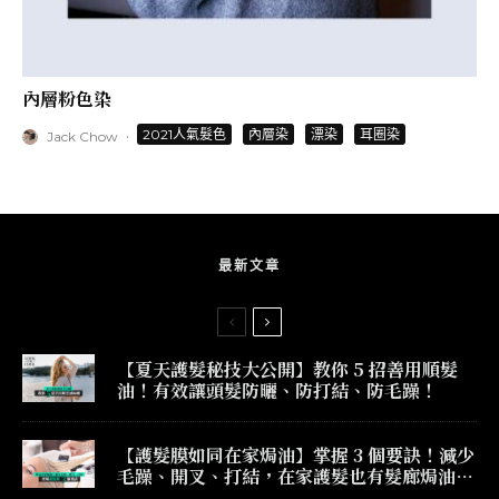
內層粉色染
·
2021人氣髮色
內層染
漂染
耳圈染
Jack Chow
最新文章
【夏天護髮秘技大公開】教你 5 招善用順髮
油！有效讓頭髮防曬、防打結、防毛躁！
【護髮膜如同在家焗油】掌握 3 個要訣！減少
毛躁、開叉、打結，在家護髮也有髮廊焗油效
果！