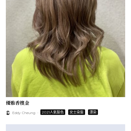
優雅香檳金
·
2021人氣髮色
女士染髮
漂染
Eddy Cheung