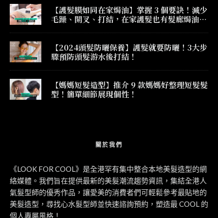
【護髮膜如同在家焗油】掌握 3 個要訣！減少
毛躁、開叉、打結，在家護髮也有髮廊焗油效
果！
【2024頭髮防曬保養】護髮就要防曬！3大步
驟預防頭髮游水後打結！
【媽媽短髮造型】推介 9 款媽媽好整理短髮髮
型！簡單細節展現個性！
關於我們
《LOOK FOR COOL》是全港罕有集中整合本地美髮造型的網
絡媒體。我們旨在提供最新的美髮潮流趨勢資訊，集結全港人
氣髮型師的優秀作品，讓愛美的消費者們可輕鬆參考最貼地的
美髮造型，尋找心水髮型師並快速諮詢預約，塑造最 COOL 的
個人專屬風格！