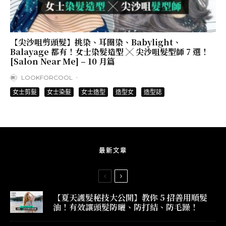
【尖沙咀剪頭髮】挑染、耳圈染、Babylight、
Balayage 都有！女士染髮造型 ╳ 尖沙咀髮型師 7 選！
[Salon Near Me] – 10 月篇
·
LOOKFORCOOL
女士剪髮
女士染髮
女士造型
造型女
造型誌
最新文章
【夏天護髮秘技大公開】教你 5 招善用順髮
油！有效讓頭髮防曬、防打結、防毛躁！